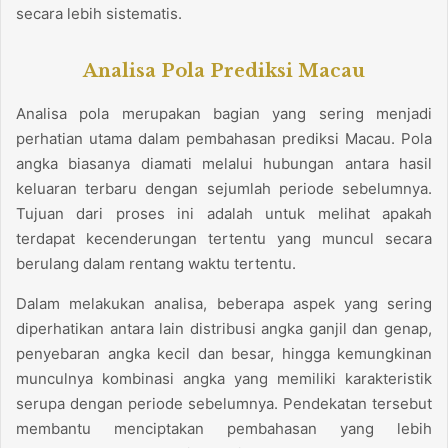
secara lebih sistematis.
Analisa Pola Prediksi Macau
Analisa pola merupakan bagian yang sering menjadi
perhatian utama dalam pembahasan prediksi Macau. Pola
angka biasanya diamati melalui hubungan antara hasil
keluaran terbaru dengan sejumlah periode sebelumnya.
Tujuan dari proses ini adalah untuk melihat apakah
terdapat kecenderungan tertentu yang muncul secara
berulang dalam rentang waktu tertentu.
Dalam melakukan analisa, beberapa aspek yang sering
diperhatikan antara lain distribusi angka ganjil dan genap,
penyebaran angka kecil dan besar, hingga kemungkinan
munculnya kombinasi angka yang memiliki karakteristik
serupa dengan periode sebelumnya. Pendekatan tersebut
membantu menciptakan pembahasan yang lebih