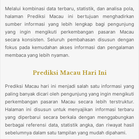
Melalui kombinasi data terbaru, statistik, dan analisa pola,
halaman Prediksi Macau ini bertujuan menghadirkan
sumber informasi yang lebih lengkap bagi pengunjung
yang ingin mengikuti perkembangan pasaran Macau
secara konsisten. Seluruh pembahasan disusun dengan
fokus pada kemudahan akses informasi dan pengalaman
membaca yang lebih nyaman.
Prediksi Macau Hari Ini
Prediksi Macau hari ini menjadi salah satu informasi yang
paling banyak dicari oleh pengunjung yang ingin mengikuti
perkembangan pasaran Macau secara lebih terstruktur.
Halaman ini disusun untuk menyajikan informasi terbaru
yang diperbarui secara berkala dengan menggabungkan
berbagai referensi data, statistik angka, dan riwayat hasil
sebelumnya dalam satu tampilan yang mudah dipahami.