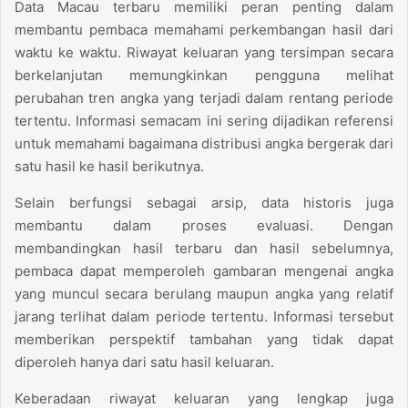
Data Macau terbaru memiliki peran penting dalam
membantu pembaca memahami perkembangan hasil dari
waktu ke waktu. Riwayat keluaran yang tersimpan secara
berkelanjutan memungkinkan pengguna melihat
perubahan tren angka yang terjadi dalam rentang periode
tertentu. Informasi semacam ini sering dijadikan referensi
untuk memahami bagaimana distribusi angka bergerak dari
satu hasil ke hasil berikutnya.
Selain berfungsi sebagai arsip, data historis juga
membantu dalam proses evaluasi. Dengan
membandingkan hasil terbaru dan hasil sebelumnya,
pembaca dapat memperoleh gambaran mengenai angka
yang muncul secara berulang maupun angka yang relatif
jarang terlihat dalam periode tertentu. Informasi tersebut
memberikan perspektif tambahan yang tidak dapat
diperoleh hanya dari satu hasil keluaran.
Keberadaan riwayat keluaran yang lengkap juga