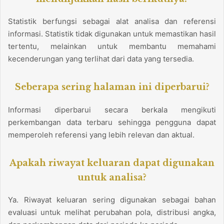
Statistik berfungsi sebagai alat analisa dan referensi
informasi. Statistik tidak digunakan untuk memastikan hasil
tertentu, melainkan untuk membantu memahami
kecenderungan yang terlihat dari data yang tersedia.
Seberapa sering halaman ini diperbarui?
Informasi diperbarui secara berkala mengikuti
perkembangan data terbaru sehingga pengguna dapat
memperoleh referensi yang lebih relevan dan aktual.
Apakah riwayat keluaran dapat digunakan
untuk analisa?
Ya. Riwayat keluaran sering digunakan sebagai bahan
evaluasi untuk melihat perubahan pola, distribusi angka,