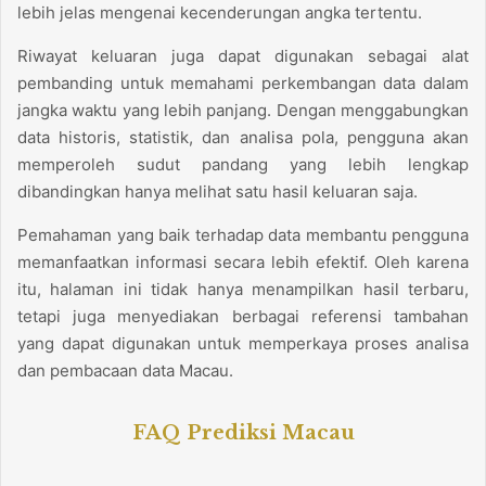
lebih jelas mengenai kecenderungan angka tertentu.
Riwayat keluaran juga dapat digunakan sebagai alat
pembanding untuk memahami perkembangan data dalam
jangka waktu yang lebih panjang. Dengan menggabungkan
data historis, statistik, dan analisa pola, pengguna akan
memperoleh sudut pandang yang lebih lengkap
dibandingkan hanya melihat satu hasil keluaran saja.
Pemahaman yang baik terhadap data membantu pengguna
memanfaatkan informasi secara lebih efektif. Oleh karena
itu, halaman ini tidak hanya menampilkan hasil terbaru,
tetapi juga menyediakan berbagai referensi tambahan
yang dapat digunakan untuk memperkaya proses analisa
dan pembacaan data Macau.
FAQ Prediksi Macau